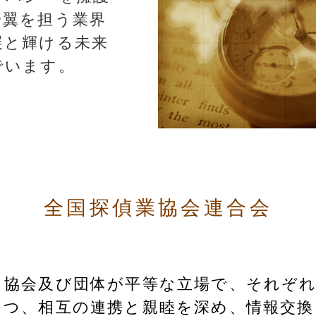
一翼を担う業界
展と輝ける未来
でいます。
全国探偵業協会連合会
る協会及び団体が平等な立場で、それぞ
つつ、相互の連携と親睦を深め、情報交換