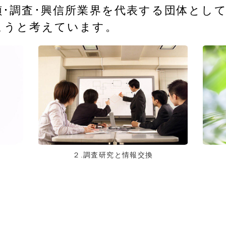
･調査･興信所業界を代表する団体とし
こうと考えています。
２.調査研究と情報交換